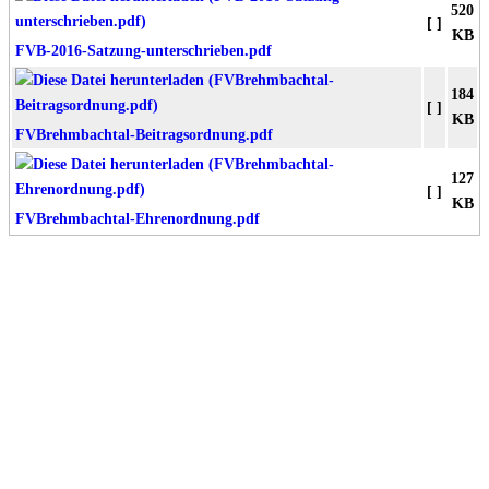
520
[ ]
KB
FVB-2016-Satzung-unterschrieben.pdf
184
[ ]
KB
FVBrehmbachtal-Beitragsordnung.pdf
127
[ ]
KB
FVBrehmbachtal-Ehrenordnung.pdf