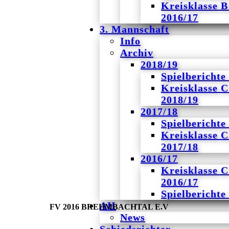
Kreisklasse B
2016/17
3. Mannschaft
Info
Archiv
2018/19
Spielberichte
Kreisklasse 
2018/19
2017/18
Spielberichte
Kreisklasse 
2017/18
2016/17
Kreisklasse 
2016/17
Spielberichte
AH
FV 2016 BREHMBACHTAL E.V
News