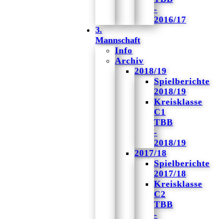
-
2016/17
3.
Mannschaft
Info
Archiv
2018/19
Spielberichte
2018/19
Kreisklasse
C1
TBB
-
2018/19
2017/18
Spielberichte
2017/18
Kreisklasse
C2
TBB
-