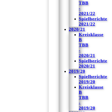
TBB
-
2021/22
Spielberichte
2021/22
2020/21
Kreisklasse
B
TBB
-
2020/21
Spielberichte
2020/21
2019/20
Spielberichte
2019/20
Kreisklasse
B
TBB
-
2019/20