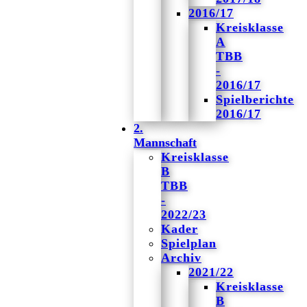
2016/17
Kreisklasse
A
TBB
-
2016/17
Spielberichte
2016/17
2.
Mannschaft
Kreisklasse
B
TBB
-
2022/23
Kader
Spielplan
Archiv
2021/22
Kreisklasse
B