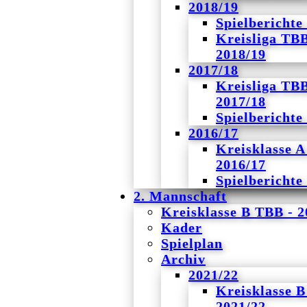
2018/19
Spielberichte
Kreisliga TBB
2018/19
2017/18
Kreisliga TBB
2017/18
Spielberichte
2016/17
Kreisklasse A
2016/17
Spielberichte
2. Mannschaft
Kreisklasse B TBB - 2
Kader
Spielplan
Archiv
2021/22
Kreisklasse B
2021/22