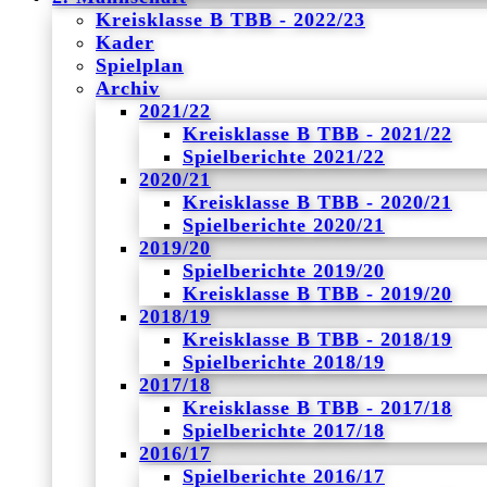
Kreisklasse B TBB - 2022/23
Kader
Spielplan
Archiv
2021/22
Kreisklasse B TBB - 2021/22
Spielberichte 2021/22
2020/21
Kreisklasse B TBB - 2020/21
Spielberichte 2020/21
2019/20
Spielberichte 2019/20
Kreisklasse B TBB - 2019/20
2018/19
Kreisklasse B TBB - 2018/19
Spielberichte 2018/19
2017/18
Kreisklasse B TBB - 2017/18
Spielberichte 2017/18
2016/17
Spielberichte 2016/17