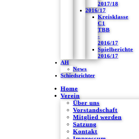
2017/18
2016/17
Kreisklasse
C1
TBB
-
2016/17
Spielberichte
2016/17
AH
News
Schiedsrichter
Home
Verein
Über uns
Vorstandschaft
Mitglied werden
Satzung
Kontakt
Impressum