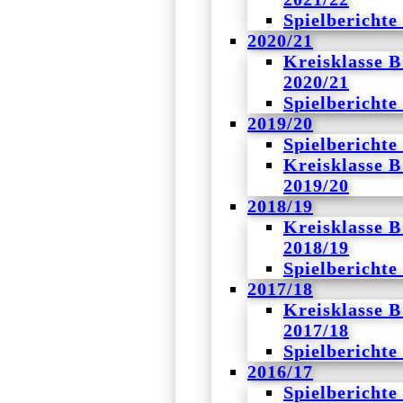
Spielberichte
2020/21
Kreisklasse B
2020/21
Spielberichte
2019/20
Spielberichte
Kreisklasse B
2019/20
2018/19
Kreisklasse B
2018/19
Spielberichte
2017/18
Kreisklasse B
2017/18
Spielberichte
2016/17
Spielberichte