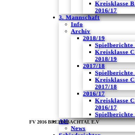
Kreisklasse B
2016/17
3. Mannschaft
Info
Archiv
2018/19
Spielberichte
Kreisklasse 
2018/19
2017/18
Spielberichte
Kreisklasse 
2017/18
2016/17
Kreisklasse 
2016/17
Spielberichte
AH
FV 2016 BREHMBACHTAL E.V
News