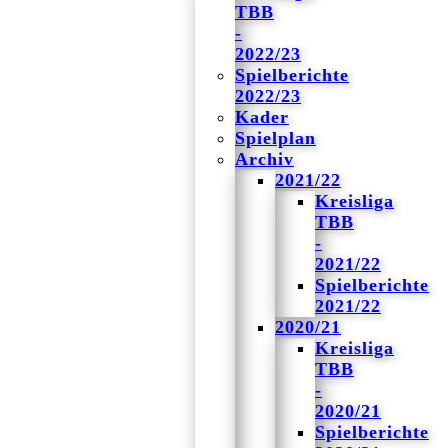
TBB
-
2022/23
Spielberichte
2022/23
Kader
Spielplan
Archiv
2021/22
Kreisliga
TBB
-
2021/22
Spielberichte
2021/22
2020/21
Kreisliga
TBB
-
2020/21
Spielberichte