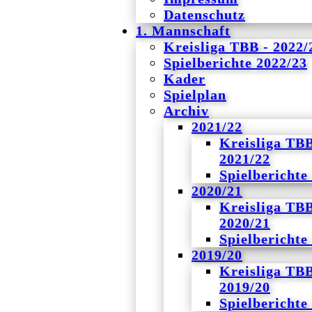
Datenschutz
1. Mannschaft
Kreisliga TBB - 2022/
Spielberichte 2022/23
Kader
Spielplan
Archiv
2021/22
Kreisliga TBB
2021/22
Spielberichte
2020/21
Kreisliga TBB
2020/21
Spielberichte
2019/20
Kreisliga TBB
2019/20
Spielberichte