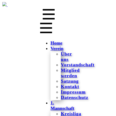
Home
Verein
Über
uns
Vorstandschaft
Mitglied
werden
Satzung
Kontakt
Impressum
Datenschutz
1.
Mannschaft
Kreisliga