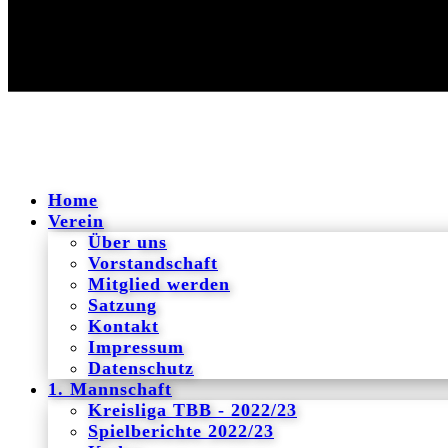
Home
Verein
Über uns
Vorstandschaft
Mitglied werden
Satzung
Kontakt
Impressum
Datenschutz
1. Mannschaft
Kreisliga TBB - 2022/23
Spielberichte 2022/23